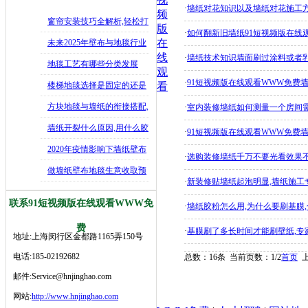
·
墙纸对花知识以及墙纸对花施工方法
频
窗帘安装技巧全解析,轻松打
版
·
如何翻新旧墙纸91短视频版在线
造舒适
在
未来2025年壁布与地毯行业
线
·
墙纸技术知识墙面刷过涂料或者乳
发展
地毯工艺有哪些分类发展
观
·
91短视频版在线观看WWW免费
史,202
楼梯地毯选择是固定的还是
看
可移动好
方块地毯与墙纸的衔接搭配,
·
室内装修墙纸如何测量一个房间需
如何让
墙纸开裂什么原因,用什么胶
·
91短视频版在线观看WWW免费
水修补
2020年疫情影响下墙纸壁布
·
选购装修墙纸千万不要光看效果
生意
做墙纸壁布地毯生意收取预
·
新装修贴墙纸起泡明显,墙纸施工
付款是行
联系91短视频版在线观看WWW免
·
墙纸胶粉怎么用,为什么要刷基膜
费
·
基膜刷了多长时间才能刷壁纸,专家施
地址:上海闵行区金都路1165弄150号
电话:185-02192682
总数：16条 当前页数：
1
/2
首页
邮件:Service@hnjinghao.com
网站:
http://www.hnjinghao.com