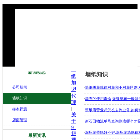
墙
新闻动态
墙纸知识
纸
加
公司新闻
·
墙纸拼花规律对花和不对花区别,
盟
代
墙纸知识
·
墙布的使用寿命,无缝壁布一般能
理
|
样本评测
·
壁纸店营业员怎么去跑业务,如何
关
店面管理
于
·
新石田物流单号查询到底哪个才是真
91
·
深压纹壁纸好不好,深压纹墙纸价格
短
最新资讯
视