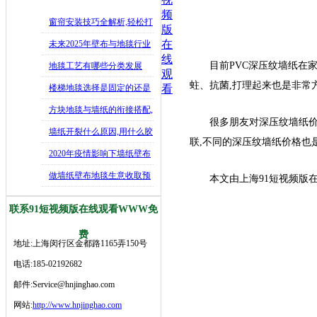
频
窗帘安装技巧全解析,轻松打
版
造舒适
在
未来2025年壁布与地毯行业
线
发展
目前PVC深压纹墙纸在家装以及
地毯工艺有哪些分类发展
观
蛀、抗菌,打理起来也是非常
史,202
楼梯地毯选择是固定的还是
看
可移动好
方块地毯与墙纸的衔接搭配,
很多朋友对深压纹墙纸价格很
如何让
墙纸开裂什么原因,用什么胶
联,不同的深压纹墙纸价格也
水修补
2020年疫情影响下墙纸壁布
生意
做墙纸壁布地毯生意收取预
本文由上海91短视频版在线
付款是行
联系91短视频版在线观看WWW免
费
地址:上海闵行区金都路1165弄150号
电话:185-02192682
邮件:Service@hnjinghao.com
网站:
http://www.hnjinghao.com