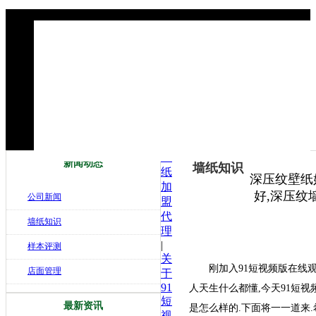
墙
新闻动态
墙纸知识
纸
深压纹壁纸
加
好,深压纹
公司新闻
盟
代
墙纸知识
理
|
样本评测
关
刚加入91短视频版在线观看
店面管理
于
91
人天生什么都懂,今天91短
短
最新资讯
是怎么样的.下面将一一道来.
视